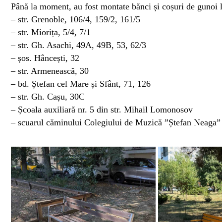
Până la moment, au fost montate bănci și coșuri de gunoi l
– str. Grenoble, 106/4, 159/2, 161/5
– str. Miorița, 5/4, 7/1
– str. Gh. Asachi, 49A, 49B, 53, 62/3
– șos. Hâncești, 32
– str. Armenească, 30
– bd. Ștefan cel Mare și Sfânt, 71, 126
– str. Gh. Cașu, 30C
– Școala auxiliară nr. 5 din str. Mihail Lomonosov
– scuarul căminului Colegiului de Muzică ”Ștefan Neaga” 