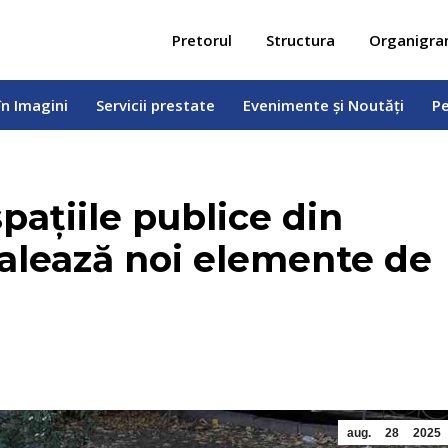
 în Imagini
Servicii prestate
Evenimente și Noutăți
Pe
Pretorul
Structura
Organigr
în Imagini
Servicii prestate
Evenimente și Noutăți
Pe
 spațiile publice din
talează noi elemente de
aug.
28
2025