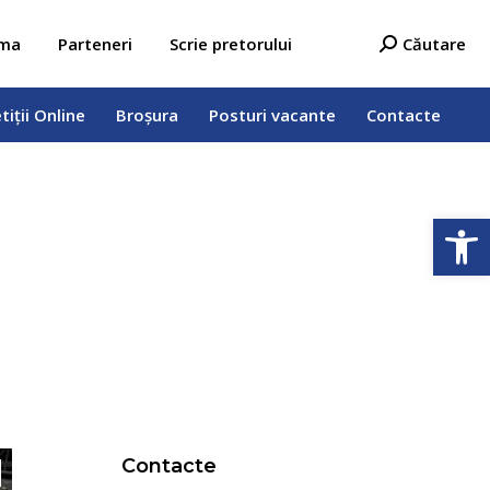
tiții Online
Broșura
Posturi vacante
Contacte
Search:
ama
Parteneri
Scrie pretorului
Căutare
tiții Online
Broșura
Posturi vacante
Contacte
Deschide b
Contacte