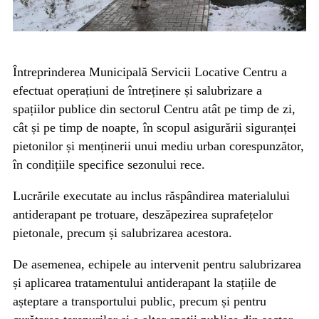
Întreprinderea Municipală Servicii Locative Centru a
efectuat operațiuni de întreținere și salubrizare a
spațiilor publice din sectorul Centru atât pe timp de zi,
cât și pe timp de noapte, în scopul asigurării siguranței
pietonilor și menținerii unui mediu urban corespunzător,
în condițiile specifice sezonului rece.
Lucrările executate au inclus răspândirea materialului
antiderapant pe trotuare, deszăpezirea suprafețelor
pietonale, precum și salubrizarea acestora.
De asemenea, echipele au intervenit pentru salubrizarea
și aplicarea tratamentului antiderapant la stațiile de
așteptare a transportului public, precum și pentru