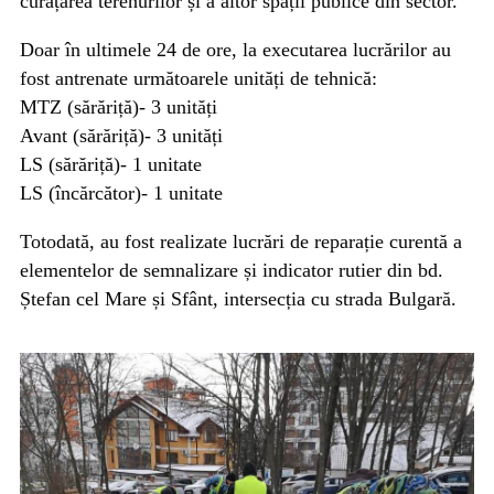
curățarea terenurilor și a altor spații publice din sector.
Doar în ultimele 24 de ore, la executarea lucrărilor au
fost antrenate următoarele unități de tehnică:
MTZ (sărăriță)- 3 unități
Avant (sărăriță)- 3 unități
LS (sărăriță)- 1 unitate
LS (încărcător)- 1 unitate
Totodată, au fost realizate lucrări de reparație curentă a
elementelor de semnalizare și indicator rutier din bd.
Ștefan cel Mare și Sfânt, intersecția cu strada Bulgară.