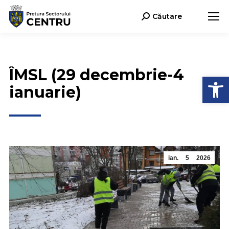
Căutare
Search:
ÎMSL (29 decembrie-4
Deschide b
ianuarie)
ian.
5
2026