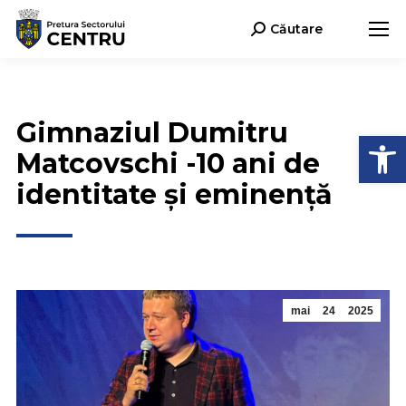
Căutare
Search:
Gimnaziul Dumitru
Deschide b
Matcovschi -10 ani de
identitate și eminență
mai
24
2025