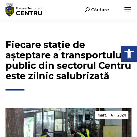
Căutare
Search:
Fiecare stație de
Deschide b
așteptare a transportului
public din sectorul Centru
este zilnic salubrizată
mart.
6
2024