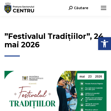
Căutare
Search:
”Festivalul Tradițiilor”, 24
Deschide b
mai 2026
mai
23
2026