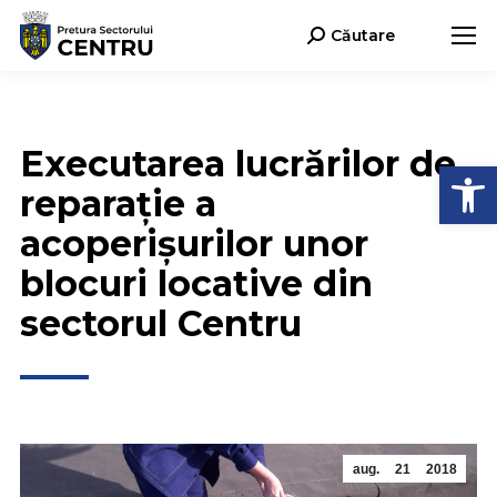
Căutare
Search:
Executarea lucrărilor de
Deschide b
reparație a
acoperișurilor unor
blocuri locative din
sectorul Centru
aug.
21
2018