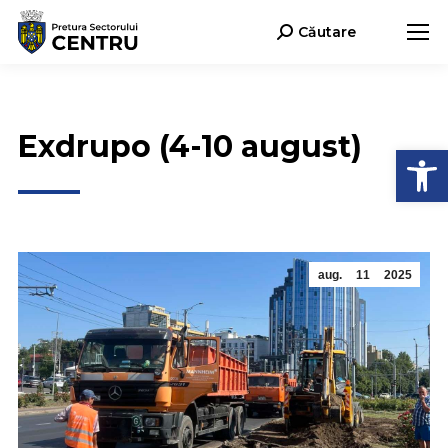
Căutare
Search:
Exdrupo (4-10 august)
Deschide b
aug.
11
2025