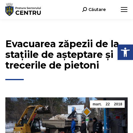
Căutare
Search:
Evacuarea zăpezii de la
Deschide b
stațiile de așteptare și
trecerile de pietoni
mart.
22
2018