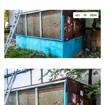
oct.
15
2024