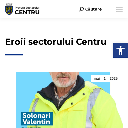
Căutare
Search:
Eroii sectorului Centru
Deschide b
mai
1
2025