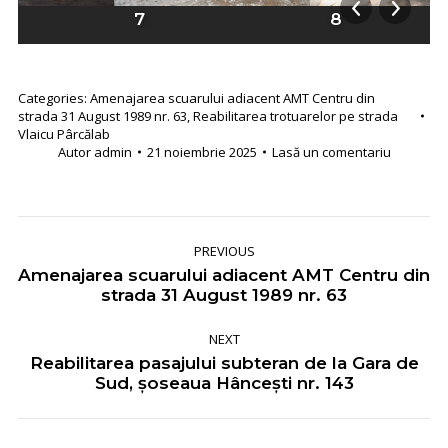
7
8
Categories:
Amenajarea scuarului adiacent AMT Centru din
strada 31 August 1989 nr. 63
,
Reabilitarea trotuarelor pe strada
Vlaicu Pârcălab
Autor
admin
21 noiembrie 2025
Lasă un comentariu
Album
PREVIOUS
navigation
Amenajarea scuarului adiacent AMT Centru din
Previous
strada 31 August 1989 nr. 63
album:
NEXT
Reabilitarea pasajului subteran de la Gara de
Next
Sud, șoseaua Hâncești nr. 143
album: