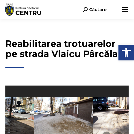
Căutare
Search:
Reabilitarea trotuarelor
Deschide b
pe strada Vlaicu Pârcălab