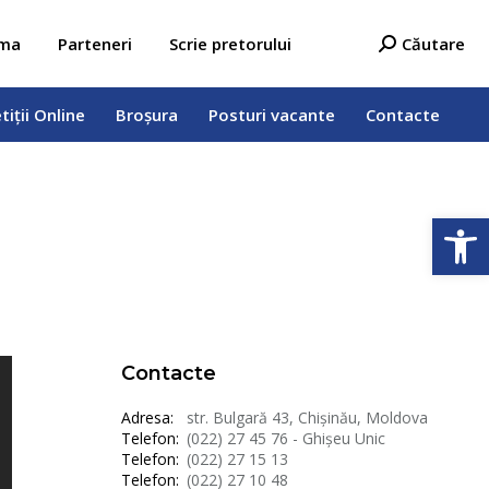
tiții Online
Broșura
Posturi vacante
Contacte
Search:
ama
Parteneri
Scrie pretorului
Căutare
tiții Online
Broșura
Posturi vacante
Contacte
Deschide b
Contacte
Adresa:
str. Bulgară 43, Chișinău, Moldova
Telefon:
(022) 27 45 76 - Ghișeu Unic
Telefon:
(022) 27 15 13
Telefon:
(022) 27 10 48