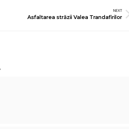
NEXT
Asfaltarea străzii Valea Trandafirilor
Next
album:
*