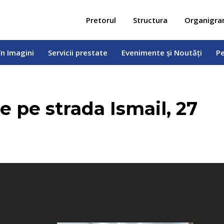
 în Imagini
Servicii prestate
Evenimente și Noutăți
Pe
Pretorul
Structura
Organigr
în Imagini
Servicii prestate
Evenimente și Noutăți
Pe
e pe strada Ismail, 27