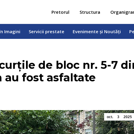
 în Imagini
Servicii prestate
Evenimente și Noutăți
Pe
Pretorul
Structura
Organigr
în Imagini
Servicii prestate
Evenimente și Noutăți
Pe
urțile de bloc nr. 5-7 di
 au fost asfaltate
oct.
3
2025