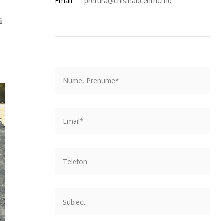
Email
pretura@chisinaucentru.md
i