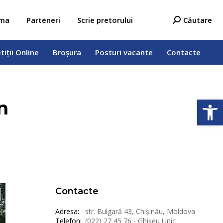
tiții Online
Broșura
Posturi vacante
Contacte
Search:
ama
Parteneri
Scrie pretorului
Căutare
tiții Online
Broșura
Posturi vacante
Contacte
Deschide b
n
Contacte
Adresa:
str. Bulgară 43, Chișinău, Moldova
Telefon:
(022) 27 45 76 - Ghișeu Unic