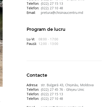
Telefon:
(022) 27 15 13
Telefon:
(022) 27 10 48
Email:
pretura@chisinaucentru.md
Program de lucru
Lu-Vi:
08:00 - 17:00
Pauză:
12:00 - 13:00
Contacte
Adresa:
str. Bulgară 43, Chișinău, Moldova
Telefon:
(022) 27 45 76 - Ghișeu Unic
Telefon:
(022) 27 15 13
Telefon:
(022) 27 10 48
,