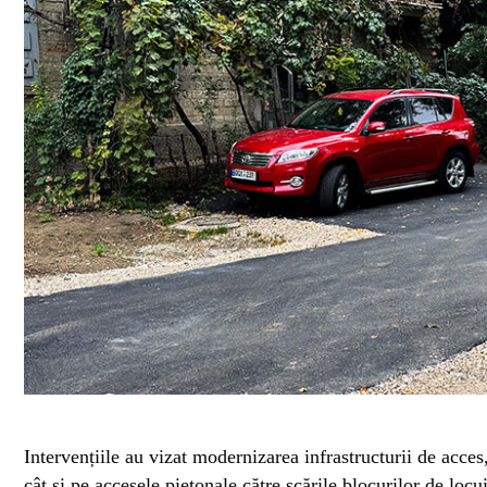
Intervențiile au vizat modernizarea infrastructurii de acces, 
cât și pe accesele pietonale către scările blocurilor de locu