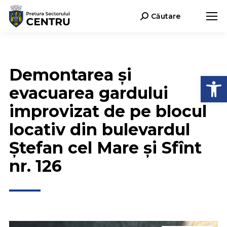
Căutare
Search:
Demontarea și
Deschide b
evacuarea gardului
improvizat de pe blocul
locativ din bulevardul
Ștefan cel Mare și Sfînt
nr. 126