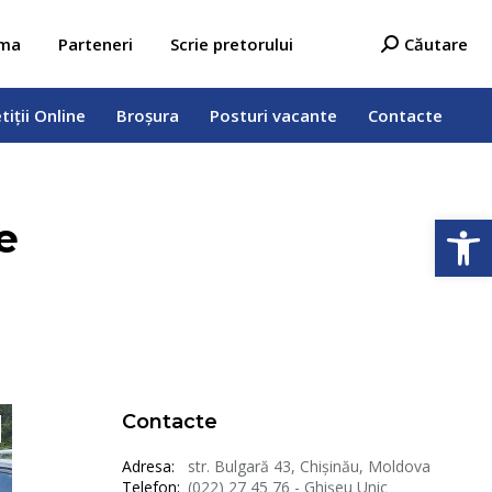
tiții Online
Broșura
Posturi vacante
Contacte
Search:
ama
Parteneri
Scrie pretorului
Căutare
tiții Online
Broșura
Posturi vacante
Contacte
Deschide b
e
Contacte
Adresa:
str. Bulgară 43, Chișinău, Moldova
Telefon:
(022) 27 45 76 - Ghișeu Unic