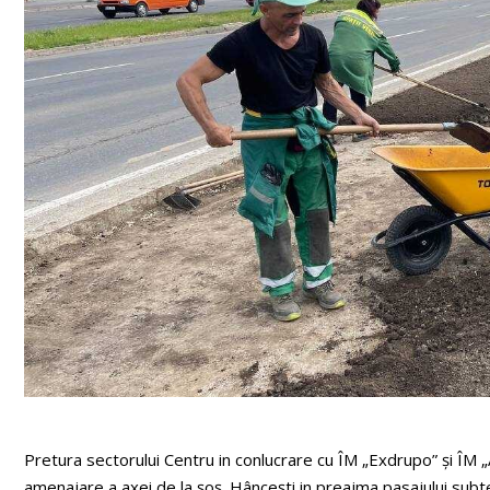
Pretura sectorului Centru in conlucrare cu ÎM „Exdrupo” și ÎM „
amenajare a axei de la șoș. Hâncești in preajma pasajului subt