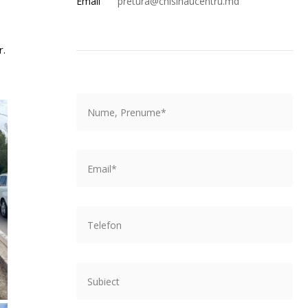
Email
pretura@chisinaucentru.md
r.