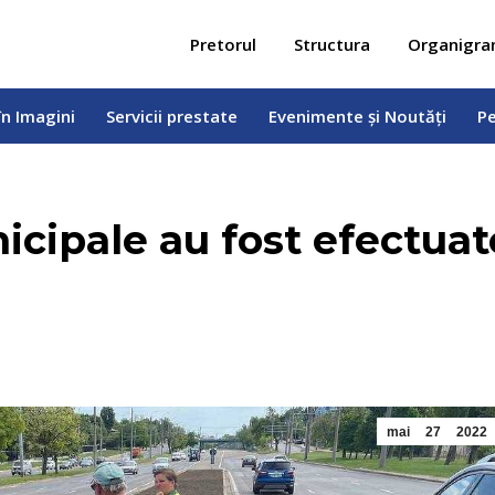
 în Imagini
Servicii prestate
Evenimente și Noutăți
Pe
Pretorul
Structura
Organigr
în Imagini
Servicii prestate
Evenimente și Noutăți
Pe
nicipale au fost efectuat
mai
27
2022