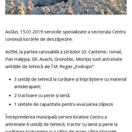
Astăzi, 15.01.2019 serviciile specializate a sectorului Centru
continuă lucrările de deszăpezire.
Astfel, la partea carosabilă a străzilor (D. Cantemir, Ismail,
Pan Halippa, Gh. Asachi, Grenoble, Mioriţa) sunt antrenate
unităţile de tehnică ale Î.M. Regiei „Exdrupo”:
3 unități de tehnică la curăţare şi împrăştiere cu material
antiderapant;
2 tractoare cu perie şi lamă;
1 unitate de capacitate pentru evacuarea zăpezii
Întreprinderea municipală servicii locative Centru a
antrenate 6 unităţi de tehnică, tractor cu lamă şi perie la
curăţarea trotuarelor şi a căilor de acces către blocurile