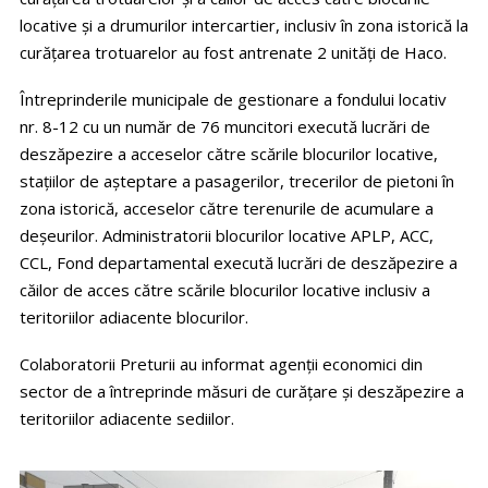
locative şi a drumurilor intercartier, inclusiv în zona istorică la
curăţarea trotuarelor au fost antrenate 2 unităţi de Haco.
Întreprinderile municipale de gestionare a fondului locativ
nr. 8-12 cu un număr de 76 muncitori execută lucrări de
deszăpezire a acceselor către scările blocurilor locative,
staţiilor de aşteptare a pasagerilor, trecerilor de pietoni în
zona istorică, acceselor către terenurile de acumulare a
deşeurilor. Administratorii blocurilor locative APLP, ACC,
CCL, Fond departamental execută lucrări de deszăpezire a
căilor de acces către scările blocurilor locative inclusiv a
teritoriilor adiacente blocurilor.
Colaboratorii Preturii au informat agenţii economici din
sector de a întreprinde măsuri de curăţare şi deszăpezire a
teritoriilor adiacente sediilor.