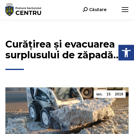
Căutare
Search:
Curățirea și evacuarea
Deschide b
surplusului de zăpadă…
ian.
15
2019