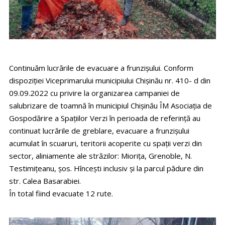
Continuăm lucrările de evacuare a frunzișului. Conform
dispoziției Viceprimarului municipiului Chișinău nr. 410- d din
09.09.2022 cu privire la organizarea campaniei de
salubrizare de toamnă în municipiul Chișinău ÎM Asociația de
Gospodărire a Spațiilor Verzi în perioada de referință au
continuat lucrările de greblare, evacuare a frunzișului
acumulat în scuaruri, teritorii acoperite cu spații verzi din
sector, aliniamente ale străzilor: Miorița, Grenoble, N.
Testimițeanu, șos. Hîncești inclusiv și la parcul pădure din
str. Calea Basarabiei.
În total fiind evacuate 12 rute.