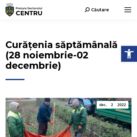
Căutare
Search:
Curățenia săptămânală
Deschide b
(28 noiembrie-02
decembrie)
dec.
2
2022