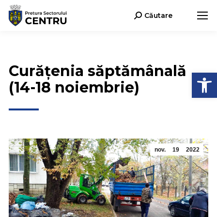
Căutare
Search:
Curățenia săptămânală
Deschide b
(14-18 noiembrie)
nov.
19
2022