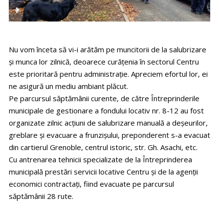
Nu vom înceta să vi-i arătăm pe muncitorii de la salubrizare
și munca lor zilnică, deoarece curățenia în sectorul Centru
este prioritară pentru administrație. Apreciem efortul lor, ei
ne asigură un mediu ambiant plăcut.
Pe parcursul săptămânii curente, de către Întreprinderile
municipale de gestionare a fondului locativ nr. 8-12 au fost
organizate zilnic acțiuni de salubrizare manuală a deșeurilor,
greblare și evacuare a frunzișului, preponderent s-a evacuat
din cartierul Grenoble, centrul istoric, str. Gh. Asachi, etc.
Cu antrenarea tehnicii specializate de la Întreprinderea
municipală prestări servicii locative Centru și de la agenții
economici contractați, fiind evacuate pe parcursul
săptămânii 28 rute.