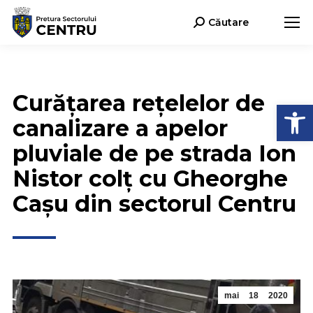
Căutare
Search:
Curățarea rețelelor de
Deschide b
canalizare a apelor
pluviale de pe strada Ion
Nistor colț cu Gheorghe
Cașu din sectorul Centru
mai
18
2020