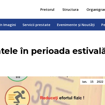
 în Imagini
Servicii prestate
Evenimente și Noutăți
Pe
Pretorul
Structura
Organigr
în Imagini
Servicii prestate
Evenimente și Noutăți
Pe
ele în perioada estival
iun.
15
2022