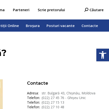
tiții Online
Broșura
Posturi vacante
Contacte
Search:
ama
Parteneri
Scrie pretorului
Căutare
tiții Online
Broșura
Posturi vacante
Contacte
Deschide b
ă?
Contacte
Adresa:
str. Bulgară 43, Chișinău, Moldova
Telefon:
(022) 27 45 76 - Ghișeu Unic
Telefon:
(022) 27 15 13
Telefon:
(022) 27 10 48