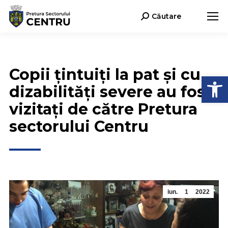
Căutare
Search:
Copii țintuiți la pat și cu
Deschide b
dizabilități severe au fost
vizitați de către Pretura
sectorului Centru
iun.
1
2022