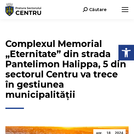
Căutare
Search:
Complexul Memorial
Deschide b
„Eternitate” din strada
Pantelimon Halippa, 5 din
sectorul Centru va trece
în gestiunea
municipalității
apr.
18
2024