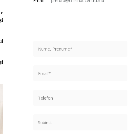
Email
pretura@chisinaucentru.md
te
și
ul
și