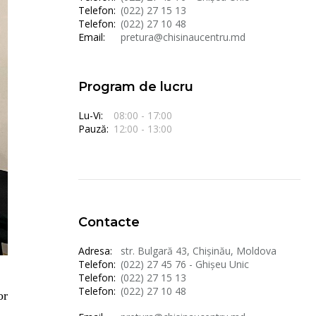
Telefon:
(022) 27 15 13
Telefon:
(022) 27 10 48
Email:
pretura@chisinaucentru.md
Program de lucru
Lu-Vi:
08:00 - 17:00
Pauză:
12:00 - 13:00
Contacte
Adresa:
str. Bulgară 43, Chișinău, Moldova
Telefon:
(022) 27 45 76 - Ghișeu Unic
Telefon:
(022) 27 15 13
Telefon:
(022) 27 10 48
or