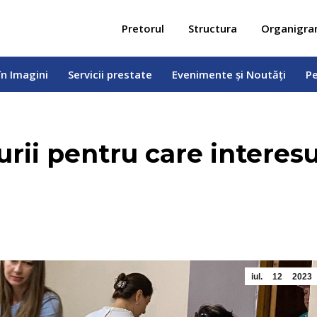
 în Imagini
Servicii prestate
Evenimente și Noutăți
Pe
Pretorul
Structura
Organigr
în Imagini
Servicii prestate
Evenimente și Noutăți
Pe
urii pentru care interesu
iul.
12
2023