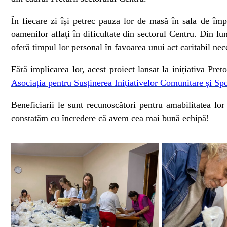
În fiecare zi își petrec pauza lor de masă în sala de împ
oamenilor aflați în dificultate din sectorul Centru. Din l
oferă timpul lor personal în favoarea unui act caritabil nec
Fără implicarea lor, acest proiect lansat la inițiativa Pre
Asociația pentru Susținerea Inițiativelor Comunitare și Spo
Beneficiarii le sunt recunoscători pentru amabilitatea lor
constatăm cu încredere că avem cea mai bună echipă!