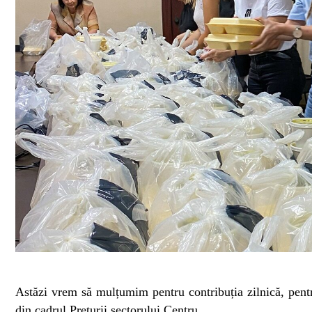
Astăzi vrem să mulțumim pentru contribuția zilnică, pentru
din cadrul Preturii sectorului Centru.