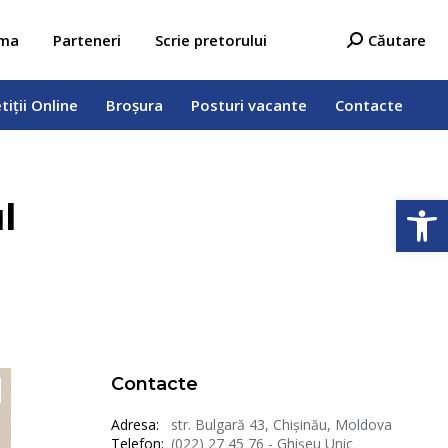
tiții Online
Broșura
Posturi vacante
Contacte
Search:
ama
Parteneri
Scrie pretorului
Căutare
tiții Online
Broșura
Posturi vacante
Contacte
Deschide b
l
Contacte
Adresa:
str. Bulgară 43, Chișinău, Moldova
Telefon:
(022) 27 45 76 - Ghișeu Unic