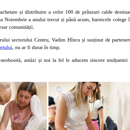
achetare și distribuire a celor 100 de prânzuri calde destina
una Noiembrie a anului trecut și până acum, harnicele colege î
esar comunității.
torului sectorului Centru, Vadim Hîncu și susținut de partener
rtului
, nu ar fi durat în timp.
 neobosită, astăzi și noi la fel le aducem sincere mulțumiri 