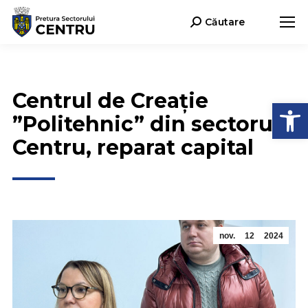
Căutare
Search:
Centrul de Creație
Deschide b
”Politehnic” din sectorul
Centru, reparat capital
nov.
12
2024