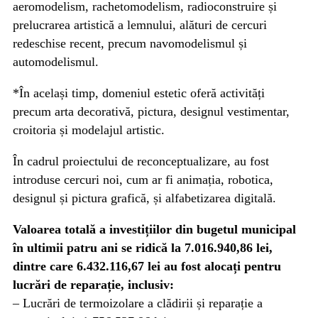
aeromodelism, rachetomodelism, radioconstruire și
prelucrarea artistică a lemnului, alături de cercuri
redeschise recent, precum navomodelismul și
automodelismul.
*În același timp, domeniul estetic oferă activități
precum arta decorativă, pictura, designul vestimentar,
croitoria și modelajul artistic.
În cadrul proiectului de reconceptualizare, au fost
introduse cercuri noi, cum ar fi animația, robotica,
designul și pictura grafică, și alfabetizarea digitală.
Valoarea totală a investițiilor din bugetul municipal
în ultimii patru ani se ridică la 7.016.940,86 lei,
dintre care 6.432.116,67 lei au fost alocați pentru
lucrări de reparație, inclusiv:
– Lucrări de termoizolare a clădirii și reparație a