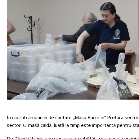
În cadrul campaniei de caritate „Masa Bucuriei” Pretura sectorulu
sector. O masă caldă, luată la timp este importantă pentru sta
De 7 luni bătrânii, peroanele cu dezabilități, persoanele nevoi