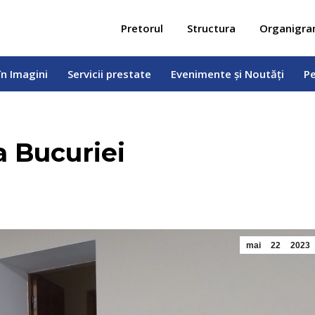
 în Imagini
Servicii prestate
Evenimente și Noutăți
Pe
Pretorul
Structura
Organigr
în Imagini
Servicii prestate
Evenimente și Noutăți
Pe
 Bucuriei
mai
22
2023