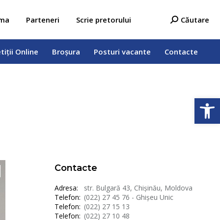
tiții Online
Broșura
Posturi vacante
Contacte
Search:
ama
Parteneri
Scrie pretorului
Căutare
tiții Online
Broșura
Posturi vacante
Contacte
Deschide b
Contacte
Adresa:
str. Bulgară 43, Chișinău, Moldova
Telefon:
(022) 27 45 76 - Ghișeu Unic
Telefon:
(022) 27 15 13
Telefon:
(022) 27 10 48