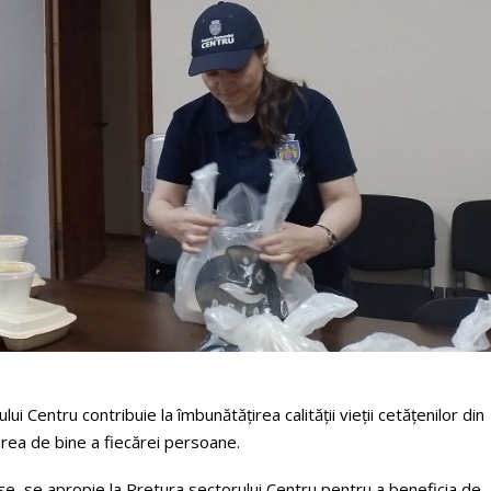
i Centru contribuie la îmbunătățirea calității vieții cetățenilor din
rea de bine a fiecărei persoane.
așe, se apropie la Pretura sectorului Centru pentru a beneficia de