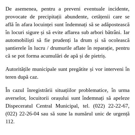
De asemenea, pentru a preveni eventuale incidente,
provocate de precipitații abundente, cetățenii care se
află în afara locuinței sunt îndemnați să se adăpostească
în locuri sigure și să evite aflarea sub arbori bătrâni. Iar
automobiliști să fie prudenți la drum și să ocolească
șantierele în lucru / drumurile aflate în reparație, pentru
că se pot forma acumulări de apă și de pietriș.
Autoritățile municipale sunt pregătite și vor interveni în
teren după caz.
În cazul înregistrării situațiilor problematice, în urma
averselor, locuitorii orașului sunt îndemnați să apeleze
Dispeceratul Central Municipal, tel. (022) 22-22-67,
(022) 22-26-04 sau să sune la numărul unic de urgență
112.