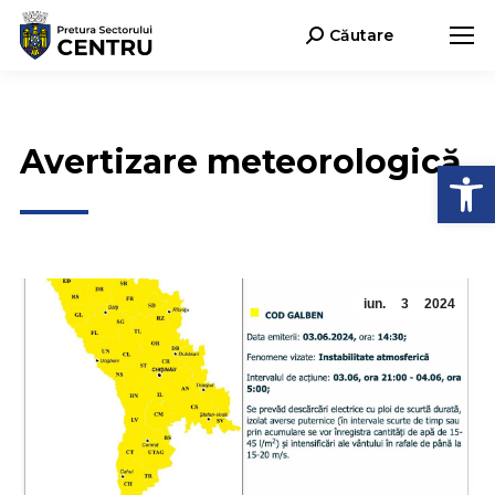
Căutare
Search:
Avertizare meteorologică
Deschide b
iun.
3
2024