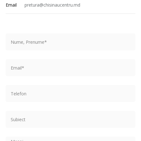
Email
pretura@chisinaucentru.md