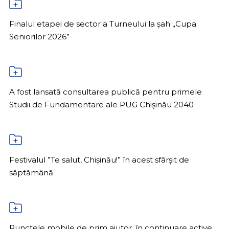
Finalul etapei de sector a Turneului la șah „Cupa
Seniorilor 2026”
A fost lansată consultarea publică pentru primele
Studii de Fundamentare ale PUG Chișinău 2040
Festivalul ”Te salut, Chișinău!” în acest sfârșit de
săptămână
Punctele mobile de prim ajutor, în continuare active