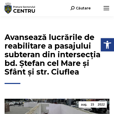
Căutare
Search:
Avansează lucrările de
Deschide b
reabilitare a pasajului
subteran din intersecția
bd. Ștefan cel Mare și
Sfânt și str. Ciuflea
aug.
15
2022