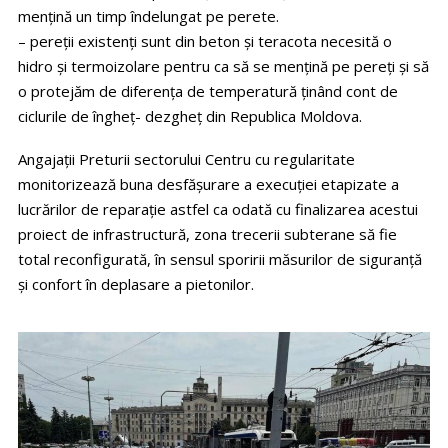
mențină un timp îndelungat pe perete.
– pereții existenți sunt din beton și teracota necesită o
hidro și termoizolare pentru ca să se mențină pe pereți și să
o protejăm de diferența de temperatură ținând cont de
ciclurile de îngheț- dezgheț din Republica Moldova.
Angajații Preturii sectorului Centru cu regularitate
monitorizează buna desfășurare a execuției etapizate a
lucrărilor de reparație astfel ca odată cu finalizarea acestui
proiect de infrastructură, zona trecerii subterane să fie
total reconfigurată, în sensul sporirii măsurilor de siguranță
și confort în deplasare a pietonilor.