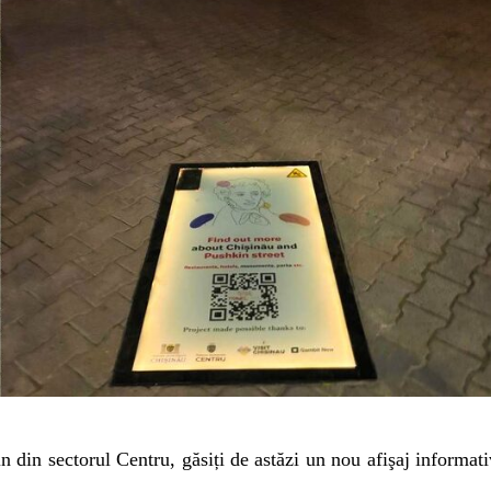
 din sectorul Centru, găsiți de astăzi un nou afişaj informati