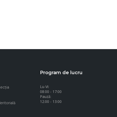
Program de lucru
Lu-Vi:
ecţia
08:00 - 17:00
Pauză:
12:00 - 13:00
ritorială