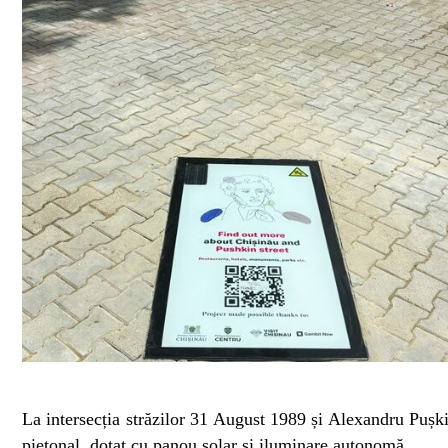
La intersecția străzilor 31 August 1989 și Alexandru Pușkin
pietonal, dotat cu panou solar și iluminare autonomă.