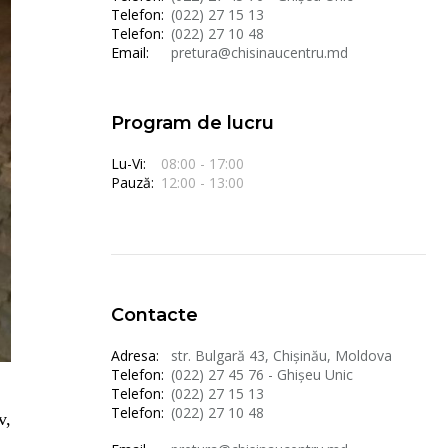
Telefon:
(022) 27 15 13
Telefon:
(022) 27 10 48
Email:
pretura@chisinaucentru.md
Program de lucru
Lu-Vi:
08:00 - 17:00
Pauză:
12:00 - 13:00
Contacte
Adresa:
str. Bulgară 43, Chișinău, Moldova
Telefon:
(022) 27 45 76 - Ghișeu Unic
Telefon:
(022) 27 15 13
Telefon:
(022) 27 10 48
v,