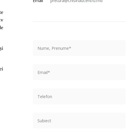
Email
pretura@chisinaucentru.md
te
iv
de
și
ei