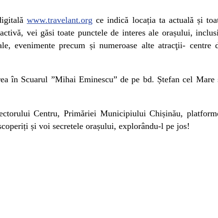
digitală
www.travelant.org
ce indică locația ta actuală și toa
activă, vei găsi toate punctele de interes ale orașului, inclus
urale, evenimente precum și numeroase alte atracţii- centre 
rarea în Scuarul ”Mihai Eminescu” de pe bd. Ștefan cel Mare 
 sectorului Centru, Primăriei Municipiului Chișinău, platform
operiți și voi secretele orașului, explorându-l pe jos!