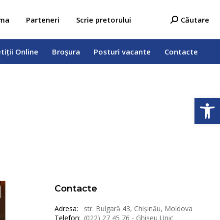
tiții Online
Broșura
Posturi vacante
Contacte
Search:
ama
Parteneri
Scrie pretorului
Căutare
tiții Online
Broșura
Posturi vacante
Contacte
Deschide b
Contacte
Adresa:
str. Bulgară 43, Chișinău, Moldova
Telefon:
(022) 27 45 76 - Ghișeu Unic