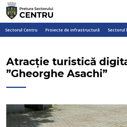
Sectorul Centru
Proiecte de infrastructură
Sectorul
Sectorul Centru
Proiecte de infrastructură
Sectorul 
Atracție turistică digit
”Gheorghe Asachi”