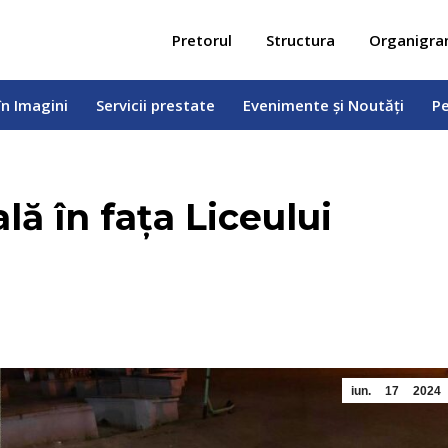
 în Imagini
Servicii prestate
Evenimente și Noutăți
Pe
Pretorul
Structura
Organigr
în Imagini
Servicii prestate
Evenimente și Noutăți
Pe
ală în fața Liceului
iun.
17
2024