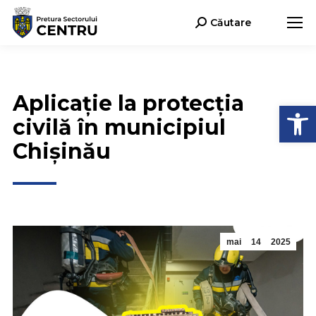
Căutare
Search:
Aplicație la protecția
Deschide b
civilă în municipiul
Chișinău
mai
14
2025