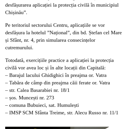
desfășurarea aplicației la protecția civilă în municipiul
Chișinău”.
Pe teritoriul sectorului Centru, aplicațiile se vor
desfășura la hotelul ”Național”, din bd. Ștefan cel Mare
și Sfânt, nr. 4, prin simularea consecințelor
cutremurului.
Totodată, exercițiile practice a aplicației la protecția
civilă vor avea loc și în alte locații din Capitală:
– Barajul lacului Ghidighici în preajma or. Vatra
– Tabăra de câmp din preajma căii ferate or. Vatra
– str. Calea Basarabiei nr. 18/1
– șos. Muncești nr. 273
– comuna Bubuieci, sat. Humulești
– IMSP SCM Sfânta Treime, str. Alecu Russo nr. 11/1