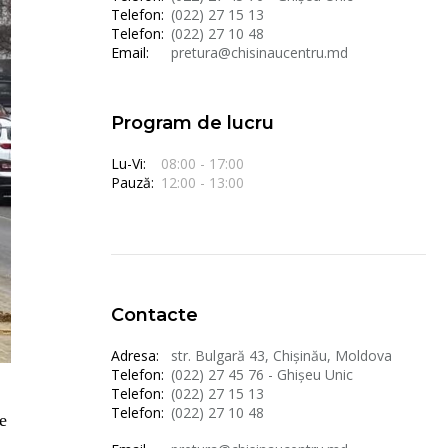
Telefon:
(022) 27 15 13
Telefon:
(022) 27 10 48
Email:
pretura@chisinaucentru.md
Program de lucru
Lu-Vi:
08:00 - 17:00
Pauză:
12:00 - 13:00
Contacte
Adresa:
str. Bulgară 43, Chișinău, Moldova
Telefon:
(022) 27 45 76 - Ghișeu Unic
Telefon:
(022) 27 15 13
Telefon:
(022) 27 10 48
e