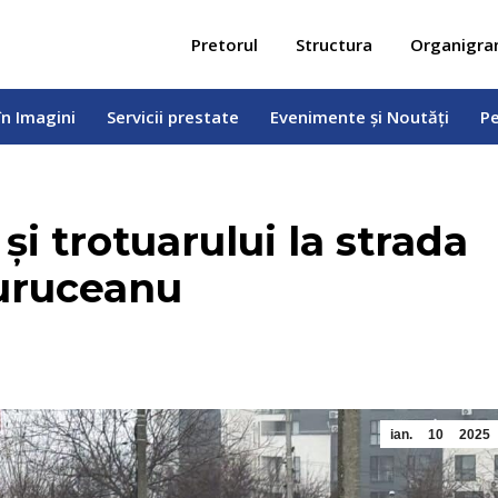
 în Imagini
Servicii prestate
Evenimente și Noutăți
Pe
Pretorul
Structura
Organigr
în Imagini
Servicii prestate
Evenimente și Noutăți
Pe
i trotuarului la strada
Suruceanu
ian.
10
2025