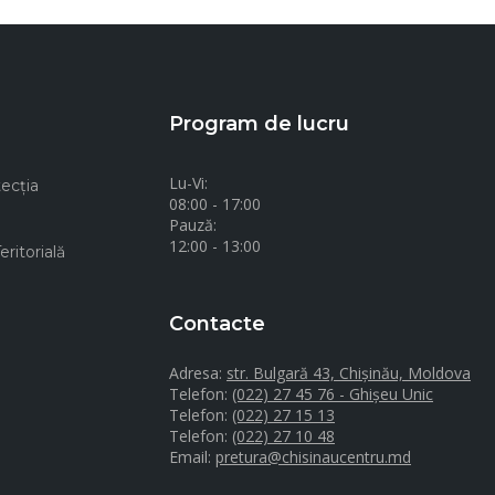
Program de lucru
Lu-Vi:
ecţia
08:00 - 17:00
Pauză:
12:00 - 13:00
ritorială
Contacte
Adresa:
str. Bulgară 43, Chișinău, Moldova
Telefon:
(022) 27 45 76 - Ghișeu Unic
Telefon:
(022) 27 15 13
Telefon:
(022) 27 10 48
Email:
pretura@chisinaucentru.md