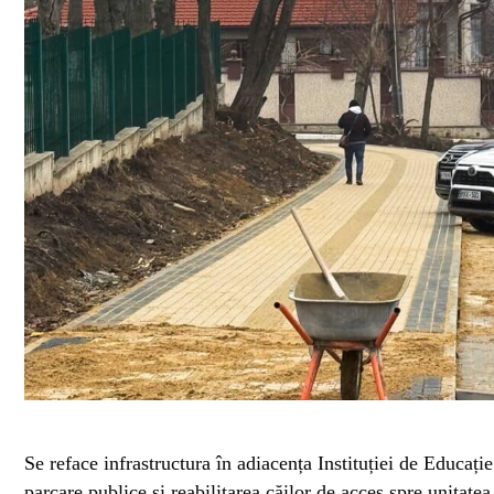
Se reface infrastructura în adiacența Instituției de Educați
parcare publice și reabilitarea căilor de acces spre unitate