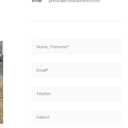
Email
pretura@chisinaucentru.md