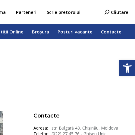
tiții Online
Broșura
Posturi vacante
Contacte
Search:
ama
Parteneri
Scrie pretorului
Căutare
tiții Online
Broșura
Posturi vacante
Contacte
Deschide b
Contacte
Adresa:
str. Bulgară 43, Chișinău, Moldova
Telefon:
(022) 27 45 76 - Ghișeu Unic