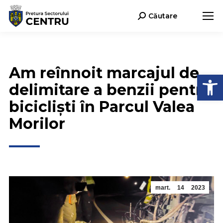
Căutare
Search:
Am reînnoit marcajul de
Deschide b
delimitare a benzii pentru
bicicliști în Parcul Valea
Morilor
mart.
14
2023