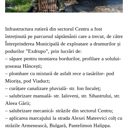
Infrastructura rutieră din sectorul Centru a fost
întreținută pe parcursul săptămânii care a trecut, de către
Întreprinderea Municipală de exploatare a drumurilor și
podurilor ”Exdrupo”, prin lucrări de:
– săpare pentru montarea bordurilor, profilare a solului-
șoseaua Hâncești;
– plombare cu mixtură de asfalt rece a tasărilor- pod
Miorița, pod Viaduct;
– curățare canalizare pluvială- str. Ion Inculeț;
– salubrizare manuală- str. Ialoveni, str. Sihastrului, str.
Aleea Gării;
– salubrizare mecanică- străzile din sectorul Centru;
– aplicarea marcajului la strada Alexei Mateevici colț cu
străzile Armenească, Bulgară, Pantelimon Halippa.