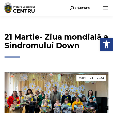
Căutare
Search:
21 Martie- Ziua mondială a
Deschide b
Sindromului Down
mart.
21
2023