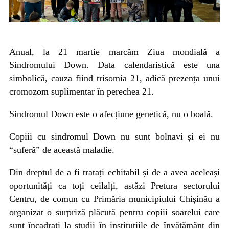
Anual, la 21 martie marcăm Ziua mondială a
Sindromului Down. Data calendaristică este una
simbolică, cauza fiind trisomia 21, adică prezența unui
cromozom suplimentar în perechea 21.
Sindromul Down este o afecțiune genetică, nu o boală.
Copiii cu sindromul Down nu sunt bolnavi și ei nu
“suferă” de această maladie.
Din dreptul de a fi tratați echitabil și de a avea aceleași
oportunități ca toți ceilalți, astăzi Pretura sectorului
Centru, de comun cu Primăria municipiului Chișinău a
organizat o surpriză plăcută pentru copiii soarelui care
sunt încadrați la studii în instituțiile de învățământ din