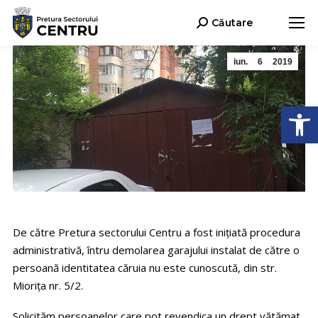
Căutare
Search:
iun.
6
2019
Deschide b
De către Pretura sectorului Centru a fost inițiată procedura
administrativă, întru demolarea garajului instalat de către o
persoană identitatea căruia nu este cunoscută, din str.
Miorița nr. 5/2.
Solicităm persoanelor care pot revendica un drept vătămat