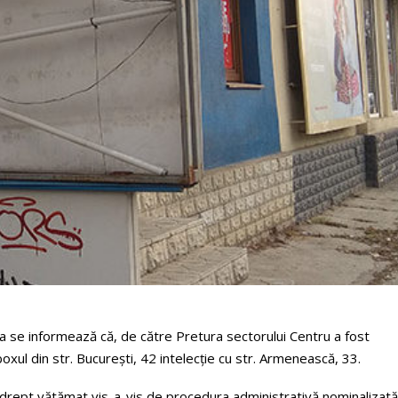
va se informează că, de către Pretura sectorului Centru a fost
boxul din str. București, 42 intelecție cu str. Armenească, 33.
 drept vătămat vis-a-vis de procedura administrativă nominalizată