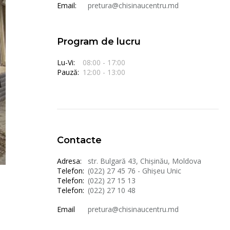
Email:
pretura@chisinaucentru.md
Program de lucru
Lu-Vi:
08:00 - 17:00
Pauză:
12:00 - 13:00
Contacte
Adresa:
str. Bulgară 43, Chișinău, Moldova
Telefon:
(022) 27 45 76 - Ghișeu Unic
Telefon:
(022) 27 15 13
Telefon:
(022) 27 10 48
Email
pretura@chisinaucentru.md
,