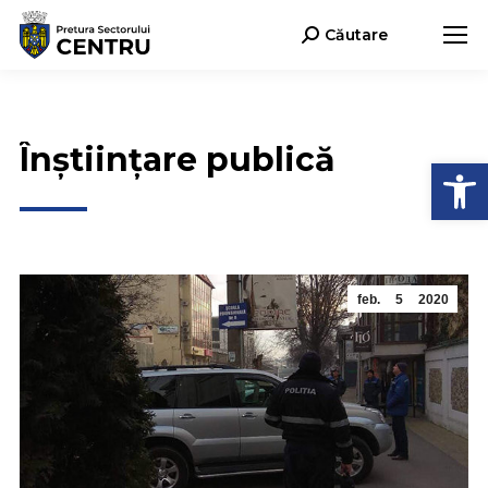
Căutare
Search:
Înștiințare publică
Deschide b
feb.
5
2020