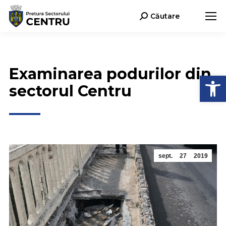
Căutare
Search:
Examinarea podurilor din
Deschide b
sectorul Centru
sept.
27
2019