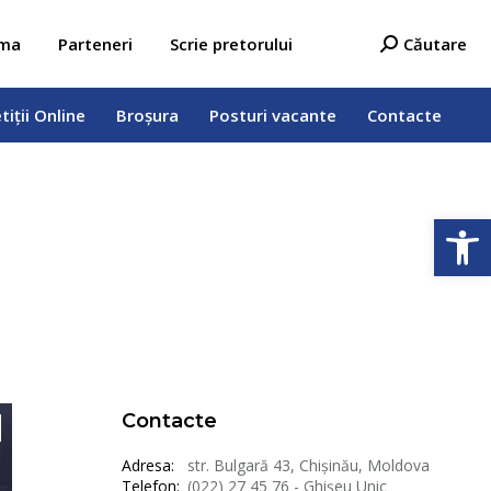
tiții Online
Broșura
Posturi vacante
Contacte
Search:
ama
Parteneri
Scrie pretorului
Căutare
tiții Online
Broșura
Posturi vacante
Contacte
Deschide b
Contacte
Adresa:
str. Bulgară 43, Chișinău, Moldova
Telefon:
(022) 27 45 76 - Ghișeu Unic