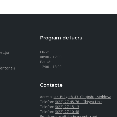
Program de lucru
Lu-Vi:
ecţia
08:00 - 17:00
Pauză:
12:00 - 13:00
ritorială
Contacte
Adresa:
str. Bulgară 43, Chișinău, Moldova
Telefon:
(022) 27 45 76 - Ghișeu Unic
Telefon:
(022) 27 15 13
Telefon:
(022) 27 10 48
Email:
pretura@chisinaucentru.md