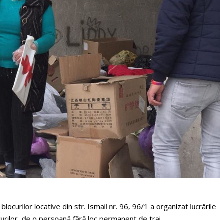
locurilor locative din str. Ismail nr. 96, 96/1 a organizat lucrările
urilor, de o persoană fără loc permanent de trai.