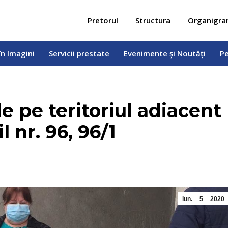
 în Imagini
Servicii prestate
Evenimente și Noutăți
Pe
Pretorul
Structura
Organigr
în Imagini
Servicii prestate
Evenimente și Noutăți
Pe
e pe teritoriul adiacent
l nr. 96, 96/1
iun.
5
2020