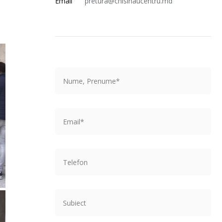
Email
pretura@chisinaucentru.md