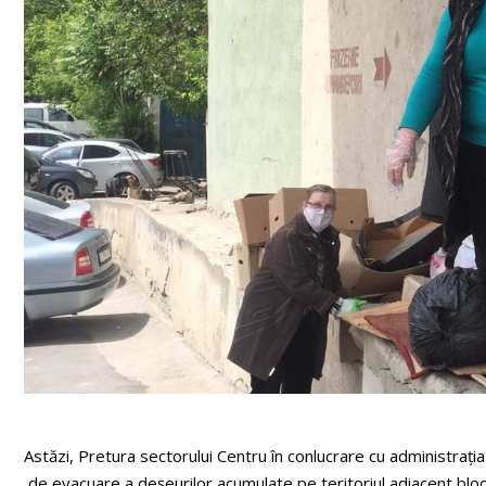
Astăzi, Pretura sectorului Centru în conlucrare cu administrația b
de evacuare a deșeurilor acumulate pe teritoriul adiacent bloc