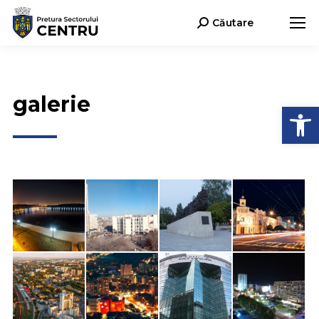
Căutare
Search:
galerie
Deschide b