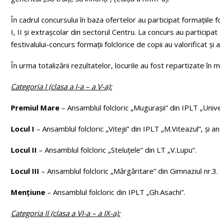
În cadrul concursului în baza ofertelor au participat formațiile fo
I, II și extrașcolar din sectorul Centru. La concurs au participat 
festivalului-concurs formații folclorice de copii au valorificat și 
În urma totalizării rezultatelor, locurile au fost repartizate în
Categoria I (clasa a I-a – a V-a):
Premiul Mare
– Ansamblul folcloric „Mugurașii” din IPLT „Unive
Locul I
– Ansamblul folcloric „Vitejii” din IPLT „M.Viteazul”, și a
Locul II
– Ansamblul folcloric „Steluțele” din LT „V.Lupu”.
Locul III
– Ansamblul folcloric „Mărgăritare” din Gimnaziul nr.3.
Mențiune
– Ansamblul folcloric din IPLT „Gh.Asachi”.
Categoria II (clasa a VI-a – a IX-a):