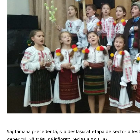
Săptămâna precedentă, s-a desfășurat etapa de sector a festiva
genericul „Să trăiți, să înfloriți”, (ediția a XXIII-a).