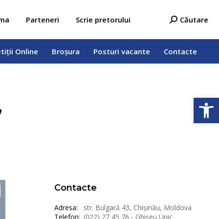
tiții Online
Broșura
Posturi vacante
Contacte
Search:
ama
Parteneri
Scrie pretorului
Căutare
tiții Online
Broșura
Posturi vacante
Contacte
Deschide b
„
Contacte
Adresa:
str. Bulgară 43, Chișinău, Moldova
Telefon:
(022) 27 45 76 - Ghișeu Unic