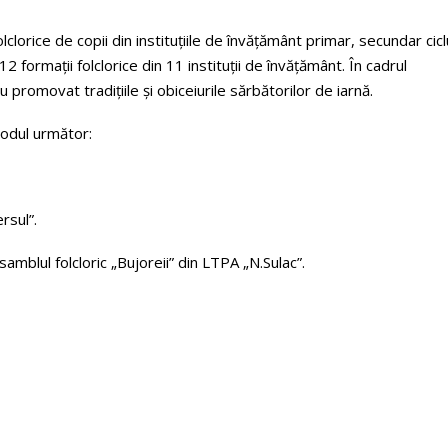
lclorice de copii din instituțiile de învățământ primar, secundar cicl
12 formații folclorice din 11 instituții de învățământ. În cadrul
au promovat tradițiile și obiceiurile sărbătorilor de iarnă.
 modul următor:
rsul”.
nsamblul folcloric „Bujoreii” din LTPA „N.Sulac”.