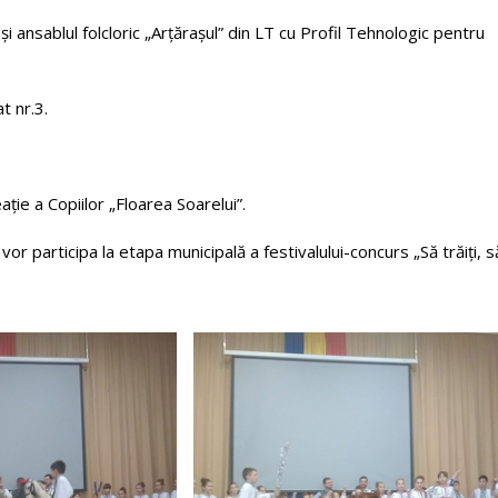
, și ansablul folcloric „Arțărașul” din LT cu Profil Tehnologic pentru
t nr.3.
ție a Copiilor „Floarea Soarelui”.
vor participa la etapa municipală a festivalului-concurs „Să trăiți, s