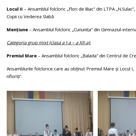
Locul II
– Ansamblul folcloric „Flori de liliac” din LTPA „N.Sulac”
Copii cu Vederea Slabă.
Mențiune
– Ansamblul folcloric „Cununița” din Gimnaziul-interna
Categoria grup mixt (clasa a I-a – a XII-a):
Premiul Mare
– Ansamblul folcloric „Balada” din Centrul de Crea
Ansamblurile folclorice care au obținut Premiul Mare și Locul I, 
nfloriți”.