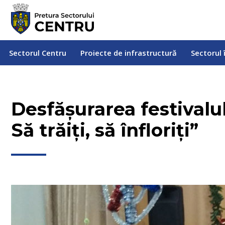
Sectorul Centru
Proiecte de infrastructură
Sectorul
Sectorul Centru
Proiecte de infrastructură
Sectorul 
Desfășurarea festivalu
Să trăiți, să înfloriți”