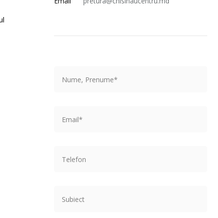
Email
pretura@chisinaucentru.md
ul