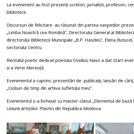
La eveniment au fost prezenți scriitori, jurnaliști, profesori, cercet
bibliotecii.
Discursuri de felicitare au răsunat din partea oaspeților prezen
„Limba Noastră cea Română”, Directorului General al Bibliotecii
directorului Bibliotecii Municipale „B.P. Hasdeu”, Elena Butucel, 
sectorului Centru.
Recitalul poetic dedicat poetului Ovidius Naso a dat start eveni
și a Verei Mereuță.
Evenimentul a cuprins: prezentări de publicații, lansări de cărți, 
„Cioburi de timp din arhiva sufletului meu”.
Evenimentul s-a încheiat cu master-clasul „Elementul de bază 
Uniunii Artiștilor Plastici din Republica Moldova.