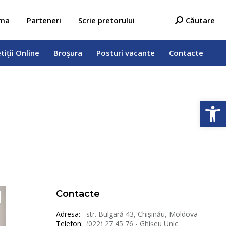
tiții Online
Broșura
Posturi vacante
Contacte
Search:
ama
Parteneri
Scrie pretorului
Căutare
tiții Online
Broșura
Posturi vacante
Contacte
Deschide b
Contacte
Adresa:
str. Bulgară 43, Chișinău, Moldova
Telefon:
(022) 27 45 76 - Ghișeu Unic