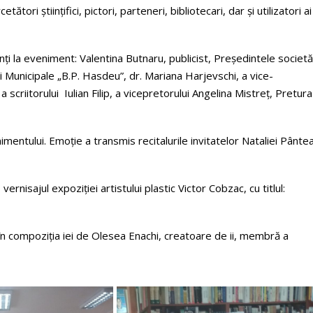
ători științifici, pictori, parteneri, bibliotecari, dar și utilizatori ai
ți la eveniment: Valentina Butnaru, publicist, Președintele societăț
 Municipale „B.P. Hasdeu”, dr. Mariana Harjevschi, a vice-
a scriitorului Iulian Filip, a vicepretorului Angelina Mistreț, Pretura
mentului. Emoție a transmis recitalurile invitatelor Nataliei Pântea
vernisajul expoziției artistului plastic Victor Cobzac, cu titlul:
în compoziția iei de Olesea Enachi, creatoare de ii, membră a