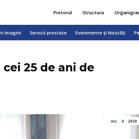
 în Imagini
Servicii prestate
Evenimente și Noutăți
Pe
Pretorul
Structura
Organigr
în Imagini
Servicii prestate
Evenimente și Noutăți
Pe
a cei 25 de ani de
oct.
4
2019