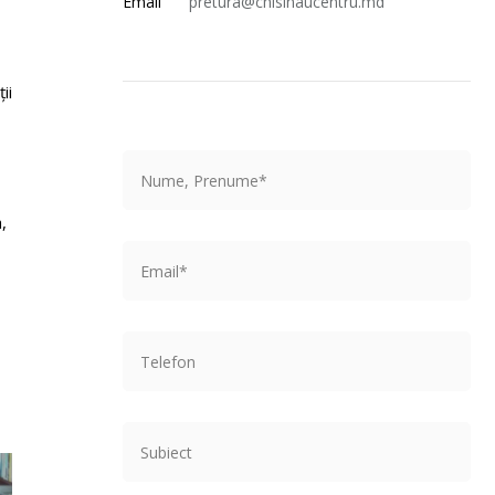
Email
pretura@chisinaucentru.md
ii
,