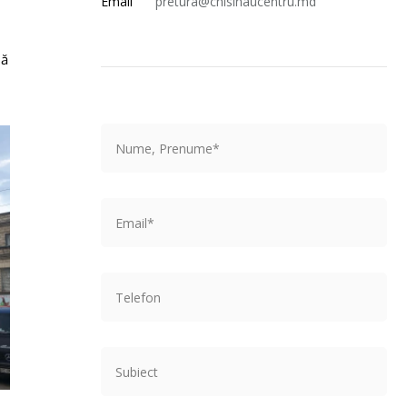
Email
pretura@chisinaucentru.md
să