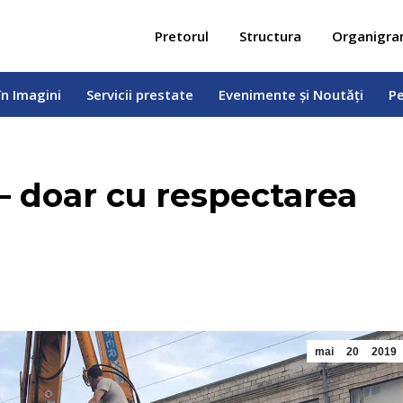
 în Imagini
Servicii prestate
Evenimente și Noutăți
Pe
Pretorul
Structura
Organigr
în Imagini
Servicii prestate
Evenimente și Noutăți
Pe
– doar cu respectarea
mai
20
2019