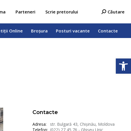
tiții Online
Broșura
Posturi vacante
Contacte
Search:
ama
Parteneri
Scrie pretorului
Căutare
tiții Online
Broșura
Posturi vacante
Contacte
Deschide b
Contacte
Adresa:
str. Bulgară 43, Chișinău, Moldova
Telefon:
(022) 27 45 76 - Ghișeu Unic