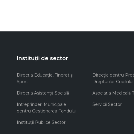
Instituții de sector
Direcţia Educaţie, Tineret şi
Direcţia pentru Prot
Sport
Drepturilor Copilului
Direcţia Asistenţă Socială
Asociaţia Medicală Te
Intreprinderi Municipale
Servicii Sector
pentru Gestionarea Fondului
Instituţii Publice Sector