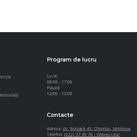
Program de lucru
Lu-Vi:
ecţia
08:00 - 17:00
Pauză:
12:00 - 13:00
ritorială
Contacte
Adresa:
str. Bulgară 43, Chișinău, Moldova
Telefon:
(022) 27 45 76 - Ghișeu Unic