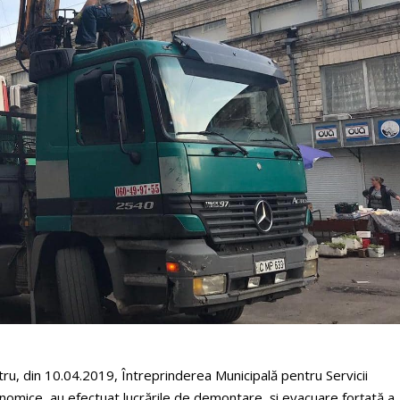
ntru, din 10.04.2019, Întreprinderea Municipală pentru Servicii
conomice, au efectuat lucrările de demontare și evacuare forțată a