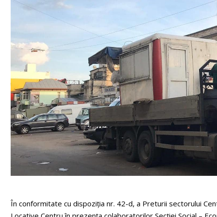
În conformitate cu dispoziția nr. 42-d, a Preturii sectorului Ce
Locative Centru în prezența colaboratorilor Secției Social – E