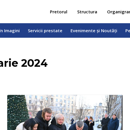
 în Imagini
Servicii prestate
Evenimente și Noutăți
Pe
Pretorul
Structura
Organigr
în Imagini
Servicii prestate
Evenimente și Noutăți
Pe
arie 2024