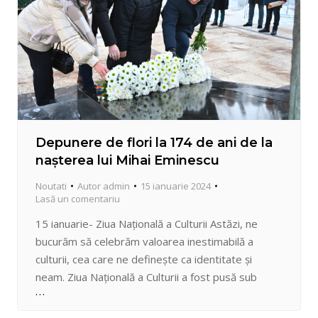
Depunere de flori la 174 de ani de la
nașterea lui Mihai Eminescu
Noutati
Autor
admin
15 ianuarie 2024
Lasă un comentariu
15 ianuarie- Ziua Națională a Culturii Astăzi, ne
bucurăm să celebrăm valoarea inestimabilă a
culturii, cea care ne definește ca identitate și
neam. Ziua Naţională a Culturii a fost pusă sub
tutela geniului creator al lui Eminescu deoarece a
exprimat cel mai bine capacitatea de creaţie,