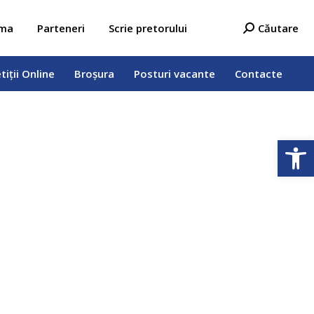
tiții Online
Broșura
Posturi vacante
Contacte
Search:
ama
Parteneri
Scrie pretorului
Căutare
tiții Online
Broșura
Posturi vacante
Contacte
Deschide b