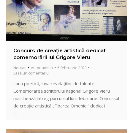
Concurs de creație artistică dedicat
comemorării lui Grigore Vieru
Noutati
Autor
admin
6 februarie 2023
Lasă un comentariu
Luna poetică, luna revelațiilor de talente.
Comemorarea scriitorului național Grigore Vieru
marchează întreg parcursul lunii februarie. Concursul
de creație artistică „Floarea Omeniei” dedicat
marelui Om al neamului- Grigore Vieru organizat de
către Centrul de Excelență în Energetică și
Electronică din sectorul Centru ne-a aliat pe mai