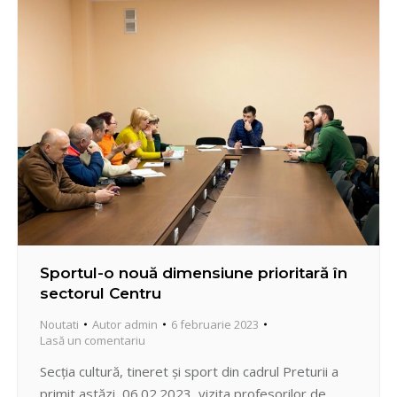
mulți reprezentanți ai Preturii să revenim ca
admiratori la…
Sportul-o nouă dimensiune prioritară în
sectorul Centru
Noutati
Autor
admin
6 februarie 2023
Lasă un comentariu
Secția cultură, tineret și sport din cadrul Preturii a
primit astăzi, 06.02.2023, vizita profesorilor de