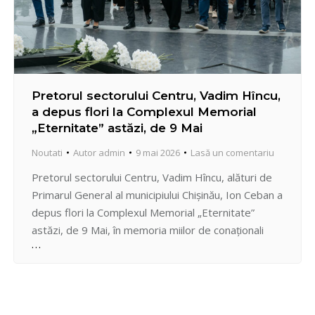
Pretorul sectorului Centru, Vadim Hîncu,
a depus flori la Complexul Memorial
„Eternitate” astăzi, de 9 Mai
Noutati
Autor
admin
9 mai 2026
Lasă un comentariu
Pretorul sectorului Centru, Vadim Hîncu, alături de
Primarul General al municipiului Chișinău, Ion Ceban a
depus flori la Complexul Memorial „Eternitate”
astăzi, de 9 Mai, în memoria miilor de conaționali
care și-au pierdut viața în cel de-al Doilea Război
Mondial. Vicistitudinea acelor timpuri este pentru
totdeauna în memoria colectivă. Le datorăm
respect și recunoștință celor…