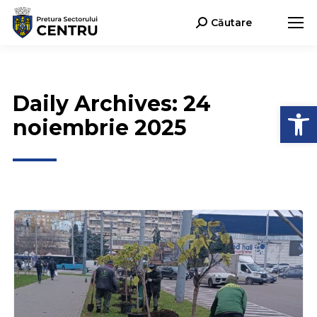
Căutare
Search:
Daily Archives:
24
Deschide b
noiembrie 2025