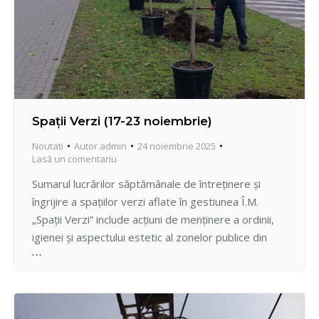
Spații Verzi (17-23 noiembrie)
Noutati
Autor
admin
24 noiembrie 2025
Lasă un comentariu
Sumarul lucrărilor săptămânale de întreținere și
îngrijire a spațiilor verzi aflate în gestiunea Î.M.
„Spații Verzi” include acțiuni de menținere a ordinii,
igienei și aspectului estetic al zonelor publice din
sector, cât și extinderea acestora, prin plantări noi.
Astfel, în perioada 17-23 noiembrie 2025, au fost
realizate lucrări de plantare a arborilor și arbuștilor
în…