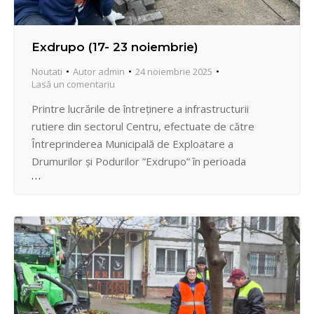
Exdrupo (17- 23 noiembrie)
Noutati
Autor
admin
24 noiembrie 2025
Lasă un comentariu
Printre lucrările de întreținere a infrastructurii
rutiere din sectorul Centru, efectuate de către
Întreprinderea Municipală de Exploatare a
Drumurilor și Podurilor ”Exdrupo” în perioada
săptămânii care a trecut, se include: – Decolmatarea
grilelor de captare a apelor pluviale- str. Timiș, str.
Petru Ungureanu, str. Frumoasa, str. Ion Inculeț –
Restabilirea pavajului la trotuar- str. Nicolae…