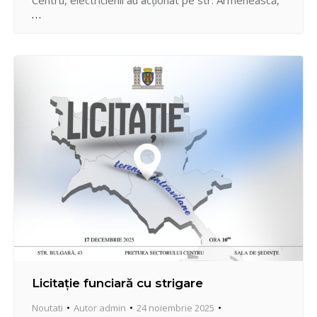
Centru, electricienii au acționat pe str. Armenească,
Ciuflea, Copăceni, Pan Halippa, Trifan Baltă,
Pietrarilor, Valea Apelor, și în Parcul Valea Morilor,
unde au fost reparate și înlocuite corpuri de
iluminat, au fost montate…
Licitație funciară cu strigare
Noutati
Autor
admin
24 noiembrie 2025