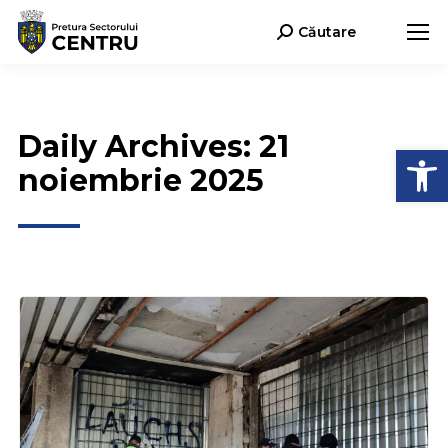
Căutare
Search:
Daily Archives:
21
Deschide b
noiembrie 2025