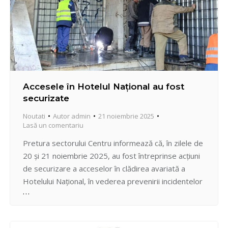
Accesele în Hotelul Național au fost
securizate
Noutati
Autor
admin
21 noiembrie 2025
Lasă un comentariu
Pretura sectorului Centru informează că, în zilele de
20 și 21 noiembrie 2025, au fost întreprinse acțiuni
de securizare a acceselor în clădirea avariată a
Hotelului Național, în vederea prevenirii incidentelor
și asigurării siguranței locuitorilor din zonă. În seara
de 20 noiembrie, Pretorul sectorului Centru, Vadim
Hîncu a publicat pe pagina sa de Facebook despre…