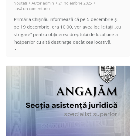
Noutati
Autor
admin
21 noiembrie 2025
Lasă un comentariu
Primăria Chișinău informează că pe 5 decembrie și
pe 19 decembrie, ora 10:00, vor avea loc licitații „cu
strigare” pentru obținerea dreptului de locațiune a
încăperilor cu altă destinație decât cea locativă,
proprietatea municipiului Chișinău. Concursurile se
vor desfășura în Sala de ședințe a Preturii sectorului
Centru, str. Bulgară, 43. La licitații sunt expuse
spații…