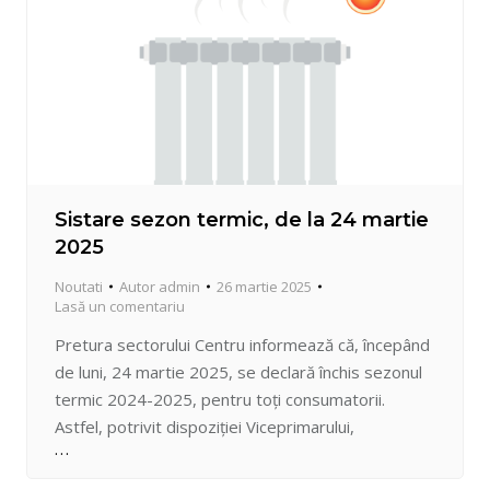
Sistare sezon termic, de la 24 martie
2025
Noutati
Autor
admin
26 martie 2025
Lasă un comentariu
Pretura sectorului Centru informează că, începând
de luni, 24 martie 2025, se declară închis sezonul
termic 2024-2025, pentru toți consumatorii.
Astfel, potrivit dispoziției Viceprimarului,
gestionarii fondului locativ, cu orice formă de
proprietate, agenții economici și alți consumatori