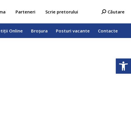
tiții Online
Broșura
Posturi vacante
Contacte
Search:
ama
Parteneri
Scrie pretorului
Căutare
tiții Online
Broșura
Posturi vacante
Contacte
Deschide b