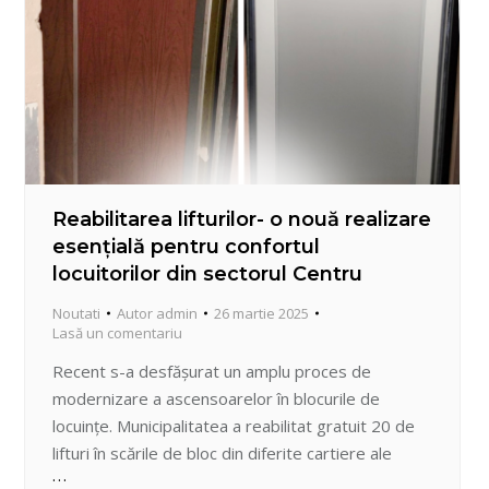
Reabilitarea lifturilor- o nouă realizare
esențială pentru confortul
locuitorilor din sectorul Centru
Noutati
Autor
admin
26 martie 2025
Lasă un comentariu
Recent s-a desfășurat un amplu proces de
modernizare a ascensoarelor în blocurile de
locuințe. Municipalitatea a reabilitat gratuit 20 de
lifturi în scările de bloc din diferite cartiere ale
sectorului Centru. Noile cabine sunt moderne,