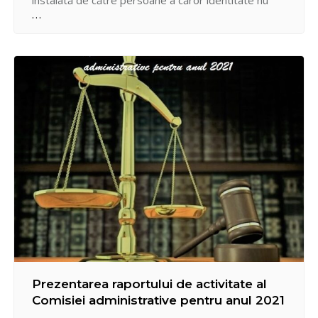
instalată de către persoane a căror identitate nu
este cunoscută. Solicităm persoanelor care pot
revendica un drept vătămat vis-a-vis de procedura
administrativă nominalizată, să se adreseze la
Pretura sectorului Centru, str. Bulgară, 43, bir. 12-
13, Secția…
Prezentarea raportului de activitate al
Comisiei administrative pentru anul 2021