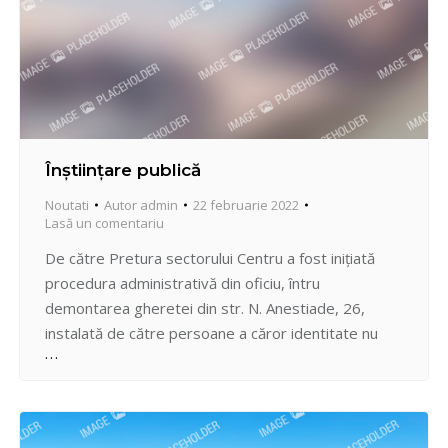
Înștiințare publică
Noutati
Autor
admin
22 februarie 2022
Lasă un comentariu
De către Pretura sectorului Centru a fost inițiată
procedura administrativă din oficiu, întru
demontarea gheretei din str. N. Anestiade, 26,
instalată de către persoane a căror identitate nu
este cunoscută. Solicităm persoanelor care pot
revendica un drept vătămat vis-a-vis de procedura
administrativă nominalizată, să se adreseze la
Pretura sectorului Centru, str. Bulgară, 43, bir. 12-