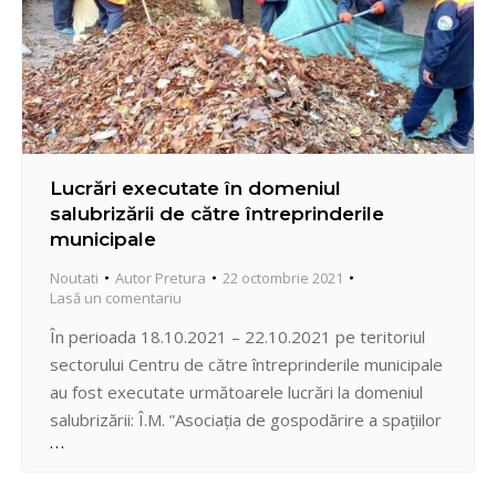
Lucrări executate în domeniul
salubrizării de către întreprinderile
municipale
Noutati
Autor
Pretura
22 octombrie 2021
Lasă un comentariu
În perioada 18.10.2021 – 22.10.2021 pe teritoriul
sectorului Centru de către întreprinderile municipale
au fost executate următoarele lucrări la domeniul
salubrizării: Î.M. ”Asociația de gospodărire a spațiilor
verzi” au executat lucrările de cosire, greblare și
evacuare a ierbii și frunzelor – A. Pușkin, bd. Ștefan